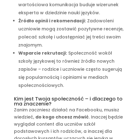
wartościowa komunikacja buduje wizerunek
eksperta w dziedzinie nauki języków.
Źródło opinii i rekomendacji:
Zadowoleni
uczniowie mogą zostawić pozytywne recenzje,
polecać szkołę i udostępniać jej treści swoim
znajomym.
Wsparcie rekrutacji:
Społeczność wokół
szkoły językowej to również źródło nowych
zapisów – rodzice i uczniowie często sugerują
się popularnością i opiniami w mediach
społecznościowych.
Kim jest Twoja społeczność – i dlaczego to
ma znaczenie?
Zanim zaczniesz działać na Facebooku, musisz
wiedzieć,
do kogo chcesz mówić
. Inaczej będzie
wyglądał content dla uczniów szkół
podstawowych i ich rodziców, a inaczej dla
dorosłych kursantów uczących się języka w