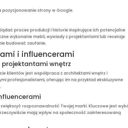
 pozycjonowanie strony w Google.
ądać proces produkcji i historie inspirujące ich potencjalne
czne wykonanie mebli, wywiady z projektantami lub recenzje
nie budować zaufanie.
rami i influencerami
i projektantami wnętrz
e klientów jest współpraca z architektami wnętrz i
mi profesjonalistami, oferując im na przykład ekskluzywne
.
influencerami
 zwiększyć rozpoznawalność Twojej marki. Kluczowe jest wyb
y rzeczywiście mają wpływ na społeczność zainteresowaną