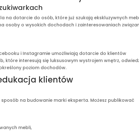
szukiwarkach
na dotarcie do osób, które już szukają ekskluzywnych mebl
na osoby o wysokich dochodach i zainteresowaniach związa
booku i Instagramie umożliwiają dotarcie do klientów
, które interesują się luksusowym wystrojem wnętrz, odwied
ą określony poziom dochodów.
 edukacja klientów
ny sposób na budowanie marki eksperta. Możesz publikować
wanych mebli,