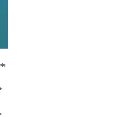
ają
ch
lu