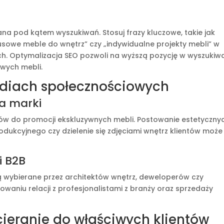
a pod kątem wyszukiwań. Stosuj frazy kluczowe, takie jak
usowe meble do wnętrz” czy „indywidualne projekty mebli” w
h. Optymalizacja SEO pozwoli na wyższą pozycję w wyszukiw
owych mebli.
ediach społecznościowych
a marki
łów do promocji ekskluzywnych mebli. Postowanie estetyczny
dukcyjnego czy dzielenie się zdjęciami wnętrz klientów może
i B2B
 wybierane przez architektów wnętrz, deweloperów czy
aniu relacji z profesjonalistami z branży oraz sprzedaży
cieranie do właściwych klientów