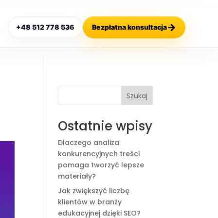
→
+48 512 778 536
Bezpłatna konsultacja
Szukaj
Ostatnie wpisy
Dlaczego analiza
konkurencyjnych treści
pomaga tworzyć lepsze
materiały?
Jak zwiększyć liczbę
klientów w branży
edukacyjnej dzięki SEO?