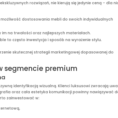
 ekskluzywnych rozwiązań, nie kierują się jedynie ceną – dla ni
 możliwość dostosowania mebli do swoich indywidualnych
y im na trwałości oraz najlepszych materiałach.
le to często inwestycja i sposób na wyrażenie stylu.
orzenie skutecznej strategii marketingowej dopasowanej do
i w segmencie premium
na
ywną identyfikacją wizualną. Klienci luksusowi zwracają uw
ografia oraz cała estetyka komunikacji powinny nawiązywać d
rto zainwestować w:
ternetową,