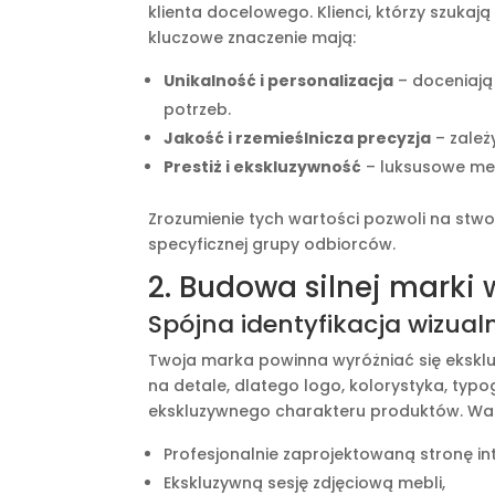
klienta docelowego. Klienci, którzy szukają
kluczowe znaczenie mają:
Unikalność i personalizacja
– doceniają
potrzeb.
Jakość i rzemieślnicza precyzja
– zależ
Prestiż i ekskluzywność
– luksusowe meb
Zrozumienie tych wartości pozwoli na stw
specyficznej grupy odbiorców.
2. Budowa silnej mark
Spójna identyfikacja wizual
Twoja marka powinna wyróżniać się ekskluz
na detale, dlatego logo, kolorystyka, typ
ekskluzywnego charakteru produktów. Wa
Profesjonalnie zaprojektowaną stronę in
Ekskluzywną sesję zdjęciową mebli,