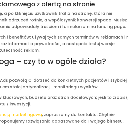
lamowego z ofertą na stronie
 a po kliknięciu użytkownik trafia na stronę, która nie
nik odrzuceń rośnie, a współczynnik konwersji spada. Musisz
klamie odpowiadały treściom i formularzom na landing page.
h i benefitów: używaj tych samych terminów w reklamach i 
oraz informacji o prywatności, a następnie testuj wersje
kuteczność reklam.
oga – czy to w ogóle działa?
ds pozwolą Ci dotrzeć do konkretnych pacjentów i szybciej
iem stałej optymalizacji i monitoringu wyników.
luczowych, budżetu oraz stron docelowych; jeśli to zrobisz
u z inwestycji.
encją marketingową
, zapraszamy do kontaktu. Chętnie
roponujemy rozwiązania dopasowane do Twojego biznesu.