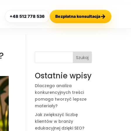
→
+48 512 778 536
Bezpłatna konsultacja
?
Szukaj
Ostatnie wpisy
Dlaczego analiza
konkurencyjnych treści
pomaga tworzyć lepsze
materiały?
Jak zwiększyć liczbę
klientów w branży
edukacyjnej dzięki SEO?