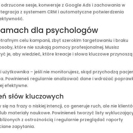
uj odrzucone sesje, konwersje z Google Ads i zachowania w
 integracja z systemem CRM i automatyczne potwierdzenia
fektywność.
eklamach dla psychologów
trafnym celu kampanii, zbyt szerokim targetowaniu i braku
osoby, które nie szukają pomocy profesjonalnej. Musisz
yć je, aby wiedzieć, które kreacje i słowa kluczowe przynoszą
ki użytkownika – jeśli nie monitorujesz, skąd przychodzą pacjen
ejka. Powinieneś regularnie analizować dane i wdrażać poprawk
ej efektywne.
eń słów kluczowych
ię na frazy o niskiej intencji, co generuje ruch, ale nie klient
b materiały naukowe. Powinieneś tworzyć listy wykluczając
iżonych z ostrożnością i regularnie przeglądać raporty
ciane zapytania.