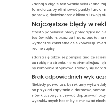
Zadbaj o ciągłe testowanie ścieżki: analiz
formularzu, by eliminować punkty tarcia;
poprawią doświadczenie klienta i Twoją e
Najczęstsze błędy w r
Często popełniasz błędy polegające na nie
testów reklam, przez co tracisz budżet na 
wyznaczać konkretne cele konwersji i mierz
realne zapisy.
Zdarza się także, że pomijasz analizę ścież
co robią na stronie, nie zoptymalizujesz l
by kampanie stopniowo stawały się bardzi
Brak odpowiednich wyklucz
Niekiedy pozwalasz, by reklamy wyświetlały s
na przykład zapytania o darmową pomoc lu
słów kluczowych, używać dopasowań przybl
wyszukiwanych haseł, by eliminować niech