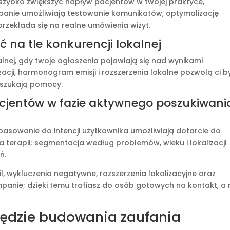
szybko zwiększyć napływ pacjentów w twojej praktyce,
panie umożliwiają testowanie komunikatów, optymalizację
 przekłada się na realne umówienia wizyt.
na tle konkurencji lokalnej
kalnej, gdy twoje ogłoszenia pojawiają się nad wynikami
zacji, harmonogram emisji i rozszerzenia lokalne pozwolą ci b
 szukają pomocy.
acjentów w fazie aktywnego poszukiwani
pasowanie do intencji użytkownika umożliwiają dotarcie do
terapii; segmentacja według problemów, wieku i lokalizacji
ń.
 wykluczenia negatywne, rozszerzenia lokalizacyjne oraz
panie; dzięki temu trafiasz do osób gotowych na kontakt, a 
zędzie budowania zaufania