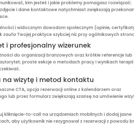
munikować, kim jesteś i jakie problemy pomagasz rozwiązać;
 zdjęcie i dane kontaktowe natychmiast zwiększają przekonan
sce.
walności i widocznym dowodom społecznym (opinie, certyfikat
k zaufa Twojej praktyce szybciej niż przy ogólnikowych stron
t i profesjonalny wizerunek
żności do organizacji branżowych oraz krótkie referencje lub
utorytet; proste sekcje o metodach pracy i wynikach terapii
czekiwać.
u na wizytę i metod kontaktu
aczne CTA, opcja rezerwacji online z kalendarzem oraz
ego lub przez formularz zwiększają szansę na umówienie wizy
j kliknięcie-to-call na urządzeniach mobilnych i dodaj jasne
tach, aby użytkownik nie rezygnował z rezerwacji z powodu b