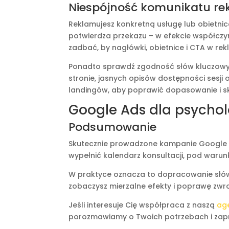
Niespójność komunikatu rek
Reklamujesz konkretną usługę lub obietnicę,
potwierdza przekazu – w efekcie współczyn
zadbać, by nagłówki, obietnice i CTA w re
Ponadto sprawdź zgodność słów kluczowyc
stronie, jasnych opisów dostępności sesji 
landingów, aby poprawić dopasowanie i s
Google Ads dla psychol
Podsumowanie
Skutecznie prowadzone kampanie Google A
wypełnić kalendarz konsultacji, pod warunk
W praktyce oznacza to dopracowanie słów k
zobaczysz mierzalne efekty i poprawę zwrot
Jeśli interesuje Cię współpraca z naszą
ag
porozmawiamy o Twoich potrzebach i zap