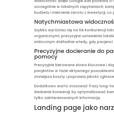
Widoczność dzięki Google Ads pozwala ci 
szczególnie w lokalnych zapytaniach; kam
budżetu i mierzenie zwrotu z inwestycji, co
Natychmiastowa widoczność 
Szybko wyróżnisz się na tle konkurencji lo
organicznymi; precyzyjne ustawienia lokali
widocznym dokładnie wtedy, gdy pacjenci
Precyzyjne docieranie do p
pomocy
Precyzyjnie kierowane słowa kluczowe i do
pacjentów w fazie aktywnego poszukiwania 
zmniejsza koszty i poprawia jakość zgłosze
Dodatkowo warto stosować frazy long-tail,
śledzenie konwersji, by optymalizować kam
tylko zainteresowanych informacją.
Landing page jako nar