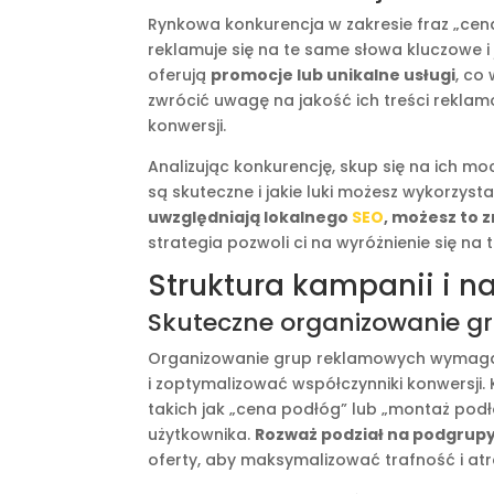
Rynkowa konkurencja w zakresie fraz „cena
reklamuje się na te same słowa kluczowe i 
oferują
promocje lub unikalne usługi
, co
zwrócić uwagę na jakość ich treści rekla
konwersji.
Analizując konkurencję, skup się na ich moc
są skuteczne i jakie luki możesz wykorzys
uwzględniają lokalnego
SEO
, możesz to z
strategia pozwoli ci na wyróżnienie się na 
Struktura kampanii i na
Skuteczne organizowanie g
Organizowanie grup reklamowych wymaga 
i zoptymalizować współczynniki konwersji.
takich jak „cena podłóg” lub „montaż podł
użytkownika.
Rozważ podział na podgrup
oferty, aby maksymalizować trafność i atr