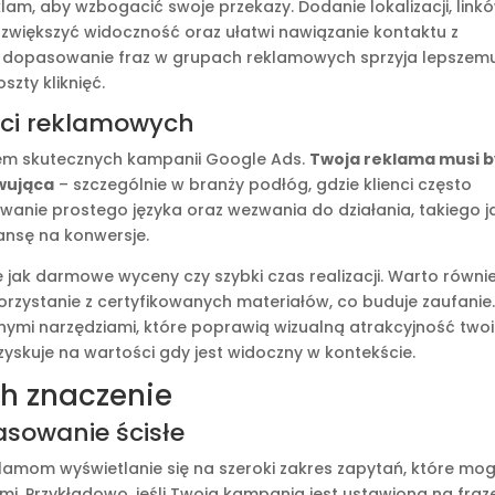
lam, aby wzbogacić swoje przekazy. Dodanie lokalizacji, link
większyć widoczność oraz ułatwi nawiązanie kontaktu z
isłe dopasowanie fraz w grupach reklamowych sprzyja lepszem
szty kliknięć.
ści reklamowych
em skutecznych kampanii Google Ads.
Twoja reklama musi 
ywująca
– szczególnie w branży podłóg, gdzie klienci często
wanie prostego języka oraz wezwania do działania, takiego j
zansę na konwersje.
ie jak darmowe wyceny czy szybki czas realizacji. Warto równi
zystanie z certyfikowanych materiałów, co buduje zaufanie
ymi narzędziami, które poprawią wizualną atrakcyjność two
zyskuje na wartości gdy jest widoczny w kontekście.
h znaczenie
sowanie ścisłe
amom wyświetlanie się na szeroki zakres zapytań, które mo
i. Przykładowo, jeśli Twoja kampania jest ustawiona na fraz