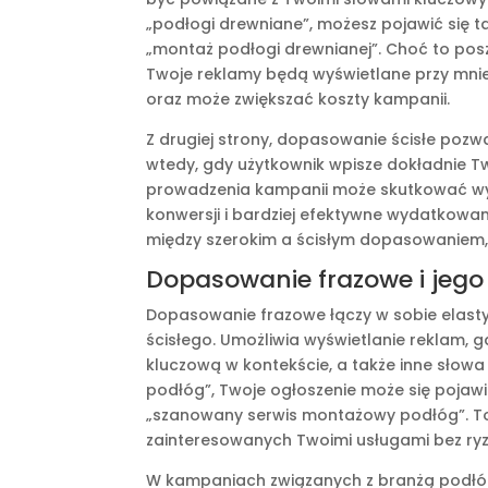
„podłogi drewniane”, możesz pojawić się ta
„montaż podłogi drewnianej”. Choć to posze
Twoje reklamy będą wyświetlane przy mniej
oraz może zwiększać koszty kampanii.
Z drugiej strony, dopasowanie ścisłe pozw
wtedy, gdy użytkownik wpisze dokładnie T
prowadzenia kampanii może skutkować wyżs
konwersji i bardziej efektywne wydatkowa
między szerokim a ścisłym dopasowaniem
Dopasowanie frazowe i jego
Dopasowanie frazowe łączy w sobie elas
ścisłego. Umożliwia wyświetlanie reklam, 
kluczową w kontekście, a także inne słowa p
podłóg”, Twoje ogłoszenie może się pojawi
„szanowany serwis montażowy podłóg”. To
zainteresowanych Twoimi usługami bez ryz
W kampaniach związanych z branżą podłóg,