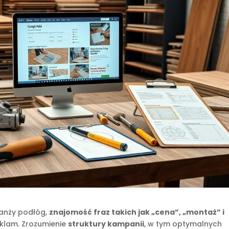
anży podłóg,
znajomość fraz takich jak „cena”, „montaż” i
eklam. Zrozumienie
struktury kampanii
, w tym optymalnych