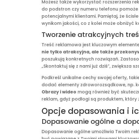
Możesz także wykorzystać rozszerzenia rek
do podstron czy numeru telefonu pomoże z
potencjalnymi klientami. Pamiętaj, że śc
wynikom jakości, co z kolei może obniżyć ko
Tworzenie atrakcyjnych tre
Treść reklamowa jest kluczowym element
nie tylko atrakcyjna, ale także przekon
poszukują konkretnych rozwiązań. Zastoso
„Skontaktuj się z nami już dziś”, zwiększa s
Podkreśl unikalne cechy swojej oferty, tak
dodać elementy zdroworozsądkowe, np. kor
Obrazy i wideo
mogą również być skuteczn
reklam, gdyż podłogi są produktem, który 
Opcje dopasowania i ic
Dopasowanie ogólne a dopa
Dopasowanie ogólne umożliwia Twoim rekl
być powiązane z Twoimi słowami kluczowym