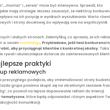
”, „montaż” i „serwis” może być intensywna. Sprawdź, kto
jakie mają strategie. Możesz zauważyć, że niektórzy konkuren
 wpływa na ich pozycję w wynikach wyszukiwania. Warto równ
mowych i strony docelowej, bo wpływają one na współczynnik
nych i słabych stronach. Zidentyfikuj, co sprawia, że ich rekl
tać w swoim
marketingu
.
Przykładowo, jeśli twoi konkurenci n
robić, aby przyciągnąć klientów z konkretnej okolicy.
Taka
tle rywali i skuteczniejsze dotarcie do zainteresowanych klien
jlepsze praktyki
rup reklamowych
precyzyjnego podejścia, aby zminimalizować straty budże
 Każda grupa powinna skupić się na określonym zestawie fraz
óg”, co pozwoli na lepsze dopasowanie reklam do intencji
y tematyczne
, które będą odpowiadać różnym aspektom Tw
akcyjność komunikacji.