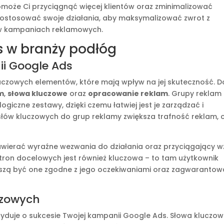
pomoże Ci przyciągnąć więcej klientów oraz zminimalizować
 dostosować swoje działania, aby maksymalizować zwrot z
k w kampaniach reklamowych.
s w branży podłóg
i Google Ads
luczowych elementów, które mają wpływ na jej skuteczność. D
m
,
słowa kluczowe
oraz
opracowanie reklam
. Grupy reklam
iczne zestawy, dzięki czemu łatwiej jest je zarządzać i
łów kluczowych do grup reklamy zwiększa trafność reklam, 
wierać wyraźne wezwania do działania oraz przyciągający w
stron docelowych jest również kluczowa – to tam użytkownik
muszą być one zgodne z jego oczekiwaniami oraz zagwaranto
czowych
duje o sukcesie Twojej kampanii Google Ads. Słowa kluczo