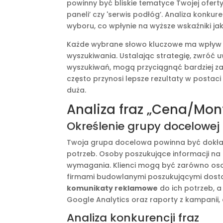
powinny być bliskie tematyce Twojej ofert
paneli’ czy 'serwis podłóg’. Analiza konk
wyboru, co wpłynie na wyższe wskaźniki jak
Każde wybrane słowo kluczowe ma wpływ 
wyszukiwania. Ustalając strategię, zwróć u
wyszukiwań, mogą przyciągnąć bardziej z
często przynosi lepsze rezultaty w postaci
duża.
Analiza fraz „Cena/Mon
Określenie grupy docelowej
Twoja grupa docelowa powinna być dokład
potrzeb. Osoby poszukujące informacji na
wymagania. Klienci mogą być zarówno osob
firmami budowlanymi poszukującymi dos
komunikaty reklamowe
do ich potrzeb, a
Google Analytics oraz raporty z kampanii,
Analiza konkurencji fraz