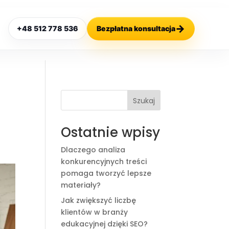
→
+48 512 778 536
Bezpłatna konsultacja
Szukaj
Ostatnie wpisy
Dlaczego analiza
konkurencyjnych treści
pomaga tworzyć lepsze
materiały?
Jak zwiększyć liczbę
klientów w branży
edukacyjnej dzięki SEO?