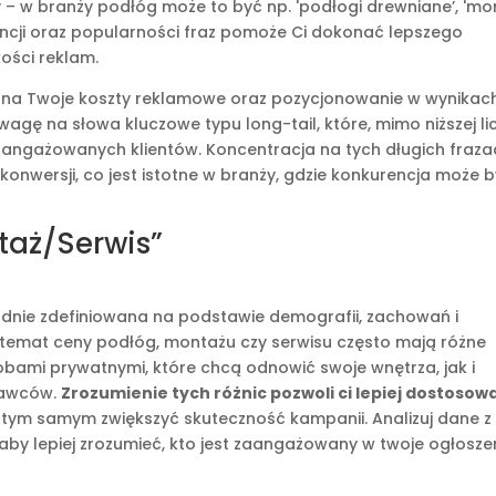
y – w branży podłóg może to być np. 'podłogi drewniane’, 'mo
urencji oraz popularności fraz pomoże Ci dokonać lepszego
ości reklam.
na Twoje koszty reklamowe oraz pozycjonowanie w wynikac
wagę na słowa kluczowe typu long-tail, które, mimo niższej li
aangażowanych klientów. Koncentracja na tych długich fraza
 konwersji, co jest istotne w branży, gdzie konkurencja może 
taż/Serwis”
nie zdefiniowana na podstawie demografii, zachowań i
 temat ceny podłóg, montażu czy serwisu często mają różne
ami prywatnymi, które chcą odnowić swoje wnętrza, jak i
tawców.
Zrozumienie tych różnic pozwoli ci lepiej dostosow
 tym samym zwiększyć skuteczność kampanii. Analizuj dane z
 aby lepiej zrozumieć, kto jest zaangażowany w twoje ogłosze