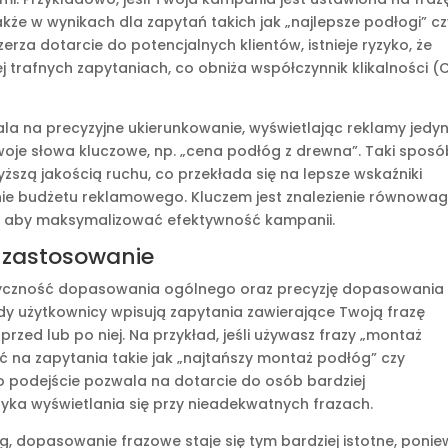
kże w wynikach dla zapytań takich jak „najlepsze podłogi” cz
rza dotarcie do potencjalnych klientów, istnieje ryzyko, że
 trafnych zapytaniach, co obniża współczynnik klikalności (
ala na precyzyjne ukierunkowanie, wyświetlając reklamy jedyn
woje słowa kluczowe, np. „cena podłóg z drewna”. Taki sposó
zą jakością ruchu, co przekłada się na lepsze wskaźniki
nie budżetu reklamowego. Kluczem jest znalezienie równowag
, aby maksymalizować efektywność kampanii.
 zastosowanie
tyczność dopasowania ogólnego oraz precyzję dopasowania
gdy użytkownicy wpisują zapytania zawierające Twoją frazę
rzed lub po niej. Na przykład, jeśli używasz frazy „montaż
ć na zapytania takie jak „najtańszy montaż podłóg” czy
 podejście pozwala na dotarcie do osób bardziej
yka wyświetlania się przy nieadekwatnych frazach.
 dopasowanie frazowe staje się tym bardziej istotne, poni