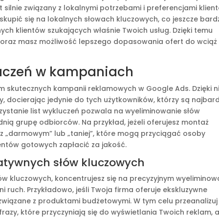
 silnie związany z lokalnymi potrzebami i preferencjami klien
upić się na lokalnych słowach kluczowych, co jeszcze bardz
ych klientów szukających właśnie Twoich usług. Dzięki temu
u oraz masz możliwość lepszego dopasowania ofert do wciąż
kluczeń w kampaniach
m skutecznych kampanii reklamowych w Google Ads. Dzięki n
 docierając jedynie do tych użytkowników, którzy są najbard
zystanie list wykluczeń pozwala na wyeliminowanie słów
nią grupę odbiorców. Na przykład, jeżeli oferujesz montaż
z „darmowym” lub „taniej”, które mogą przyciągać osoby
ientów gotowych zapłacić za jakość.
atywnych słów kluczowych
w kluczowych, koncentrujesz się na precyzyjnym wyeliminow
ni ruch. Przykładowo, jeśli Twoja firma oferuje ekskluzywne
związane z produktami budżetowymi. W tym celu przeanalizuj
razy, które przyczyniają się do wyświetlania Twoich reklam, a