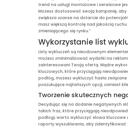
trend na usługi montażowe i serwisowe jest
Możesz dostosować swoją kampanię, aby sk
zwiększa szanse na dotarcie do potencjaln
masz większą kontrolę nad jakością ruch
zmieniającego się rynku.”
Wykorzystanie list wy
Listy wykluczeń są nieodzownym elemente
możesz zminimalizować wydatki na reklamy,
zainteresowani Twoją ofertą. Mądre wykor
kluczowych, które przyciągają nieodpowied
podłóg, możesz wykluczyć hasła związane 
poszukujące najtańszych opcji, zamiast kl
Tworzenie skutecznych neg
Decydując się na dodanie negatywnych słó
takich fraz, które przyciągają nieodpowied
podłogi, warto wykluczyć słowa kluczowe 
raporty wyszukiwania, aby zidentyfikować f