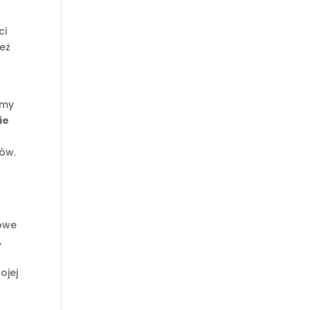
ci
ież
amy
ie
tów.
towe
,
ojej