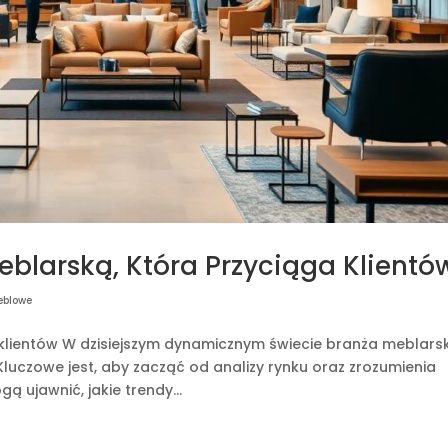
blarską, Która Przyciąga Klientó
eblowe
 klientów W dzisiejszym dynamicznym świecie branża meblars
 Kluczowe jest, aby zacząć od analizy rynku oraz zrozumienia
 ujawnić, jakie trendy...