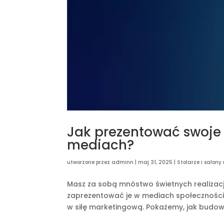
Jak prezentować swoje 
mediach?
utworzone przez
adminn
|
maj 31, 2025
|
Stolarze i salon
Masz za sobą mnóstwo świetnych realizacji 
zaprezentować je w mediach społecznościo
w siłę marketingową. Pokażemy, jak budow