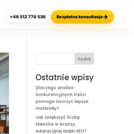
→
+48 512 778 536
Bezpłatna konsultacja
Szukaj
Ostatnie wpisy
Dlaczego analiza
konkurencyjnych treści
pomaga tworzyć lepsze
materiały?
Jak zwiększyć liczbę
klientów w branży
edukacyjnej dzięki SEO?