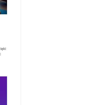
ięki
ć