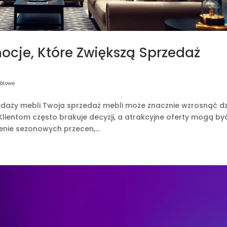
cje, Które Zwiększą Sprzedaż
eblowe
daży mebli Twoja sprzedaż mebli może znacznie wzrosnąć dz
entom często brakuje decyzji, a atrakcyjne oferty mogą by
nie sezonowych przecen,...