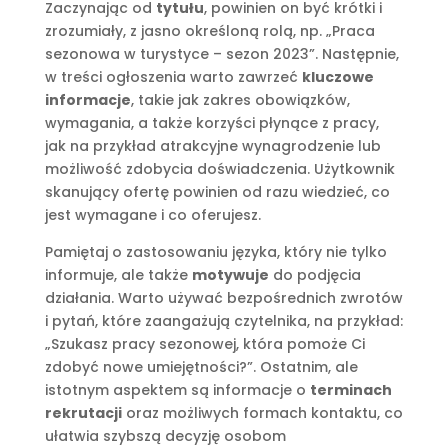
Zaczynając od
tytułu
, powinien on być krótki i
zrozumiały, z jasno określoną rolą, np. „Praca
sezonowa w turystyce – sezon 2023”. Następnie,
w treści ogłoszenia warto zawrzeć
kluczowe
informacje
, takie jak zakres obowiązków,
wymagania, a także korzyści płynące z pracy,
jak na przykład atrakcyjne wynagrodzenie lub
możliwość zdobycia doświadczenia. Użytkownik
skanujący ofertę powinien od razu wiedzieć, co
jest wymagane i co oferujesz.
Pamiętaj o zastosowaniu języka, który nie tylko
informuje, ale także
motywuje
do podjęcia
działania. Warto używać bezpośrednich zwrotów
i pytań, które zaangażują czytelnika, na przykład:
„Szukasz pracy sezonowej, która pomoże Ci
zdobyć nowe umiejętności?”. Ostatnim, ale
istotnym aspektem są informacje o
terminach
rekrutacji
oraz możliwych formach kontaktu, co
ułatwia szybszą decyzję osobom